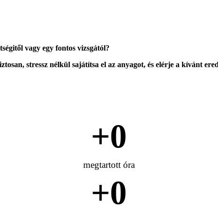
ségitől vagy egy fontos vizsgától?
tosan, stressz nélkül sajátítsa el az anyagot, és elérje a kívánt er
+
0
megtartott óra
+
0