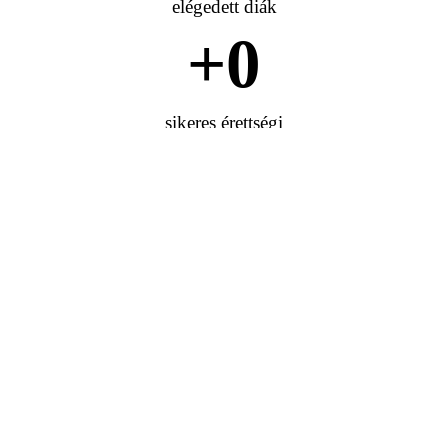
elégedett diák
+
0
sikeres érettségi
+
0
elért tanulási cél