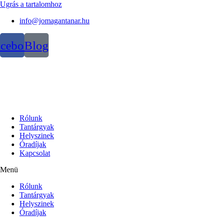
Ugrás a tartalomhoz
info@jomagantanar.hu
acebook
Blog
Rólunk
Tantárgyak
Helyszinek
Óradíjak
Kapcsolat
Menü
Rólunk
Tantárgyak
Helyszinek
Óradíjak