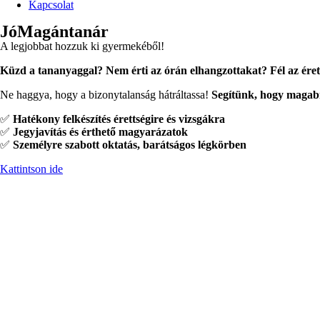
Kapcsolat
JóMagántanár
A legjobbat hozzuk ki gyermekéből!
Küzd a tananyaggal? Nem érti az órán elhangzottakat? Fél az érett
Ne haggya, hogy a bizonytalanság hátráltassa!
Segítünk, hogy magabiz
✅
Hatékony felkészítés érettségire és vizsgákra
✅
Jegyjavítás és érthető magyarázatok
✅
Személyre szabott oktatás, barátságos légkörben
Kattintson ide