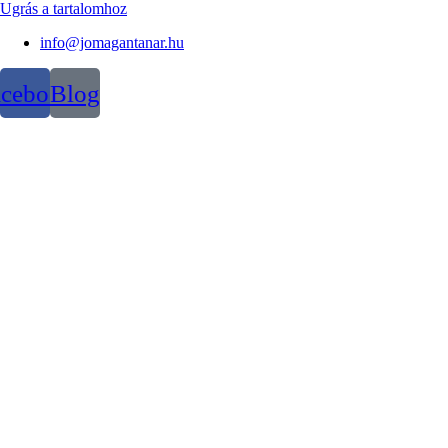
Ugrás a tartalomhoz
info@jomagantanar.hu
acebook
Blog