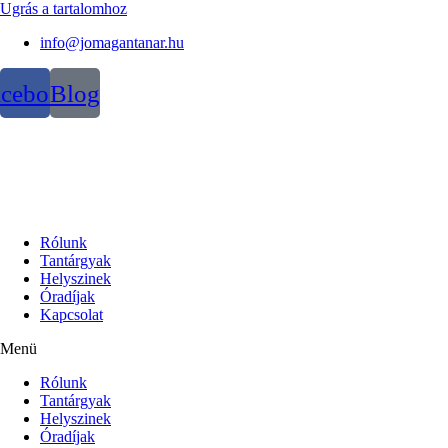
Ugrás a tartalomhoz
info@jomagantanar.hu
acebook
Blog
Rólunk
Tantárgyak
Helyszinek
Óradíjak
Kapcsolat
Menü
Rólunk
Tantárgyak
Helyszinek
Óradíjak