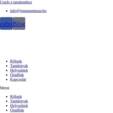
Ugrás a tartalomhoz
info@jomagantanar.hu
acebook
Blog
Rólunk
Tantárgyak
Helyszinek
Óradíjak
Kapcsolat
Menü
Rólunk
Tantárgyak
Helyszinek
Óradíjak